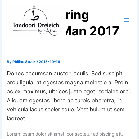
Skip
Studio Spring
to
content
Summer Man 2017
By
Philine Stuck
/
2018-10-16
Donec accumsan auctor iaculis. Sed suscipit
arcu ligula, at egestas magna molestie a. Proin
ac ex maximus, ultrices justo eget, sodales orci.
Aliquam egestas libero ac turpis pharetra, in
vehicula lacus scelerisque. Vestibulum ut sem
laoreet.
Lorem ipsum dolor sit amet, consectetur adipiscing elit.