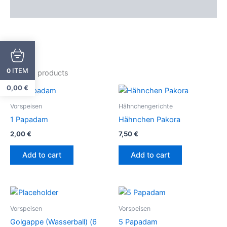
Description
ITEM
0
Related products
0,00
€
Vorspeisen
Hähnchengerichte
1 Papadam
Hähnchen Pakora
2,00
€
7,50
€
Add to cart
Add to cart
Vorspeisen
Vorspeisen
Golgappe (Wasserball) (6
5 Papadam