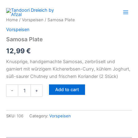
Samosa
Skip
Plate
to
quantity
content
Home
/
Vorspeisen
/ Samosa Plate
Vorspeisen
Samosa Plate
12,99
€
Knusprige, handgemachte Samosas, zerbröselt und
garniert mit würzigem Kichererbsen-Curry, kühlem Joghurt,
süß-saurer Chutney und frischem Koriander (2 Stück)
Add to cart
-
+
SKU:
106
Category:
Vorspeisen