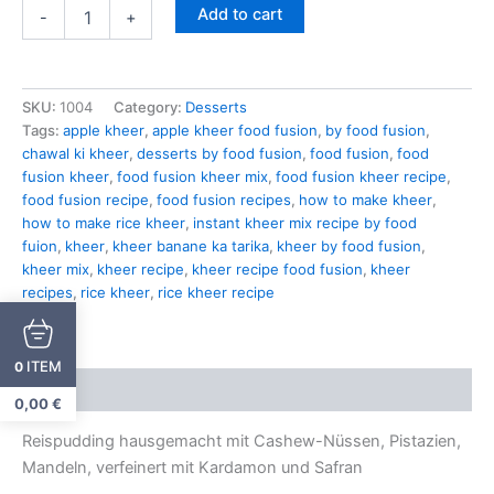
Add to cart
-
+
SKU:
1004
Category:
Desserts
Tags:
apple kheer
,
apple kheer food fusion
,
by food fusion
,
chawal ki kheer
,
desserts by food fusion
,
food fusion
,
food
fusion kheer
,
food fusion kheer mix
,
food fusion kheer recipe
,
food fusion recipe
,
food fusion recipes
,
how to make kheer
,
how to make rice kheer
,
instant kheer mix recipe by food
fuion
,
kheer
,
kheer banane ka tarika
,
kheer by food fusion
,
kheer mix
,
kheer recipe
,
kheer recipe food fusion
,
kheer
recipes
,
rice kheer
,
rice kheer recipe
ITEM
0
Description
0,00
€
Reispudding hausgemacht mit Cashew-Nüssen, Pistazien,
Mandeln, verfeinert mit Kardamon und Safran