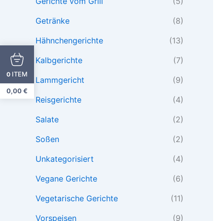
Gerichte vom Grill
(5)
Getränke
(8)
Hähnchengerichte
(13)
Kalbgerichte
(7)
ITEM
0
Lammgericht
(9)
0,00
€
Reisgerichte
(4)
Salate
(2)
Soßen
(2)
Unkategorisiert
(4)
Vegane Gerichte
(6)
Vegetarische Gerichte
(11)
Vorspeisen
(9)