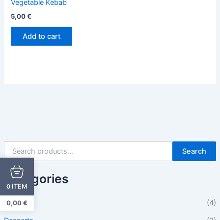
Vegetable Kebab
5,00
€
Add to cart
Search
Categories
ITEM
0
Beilagen
(4)
0,00
€