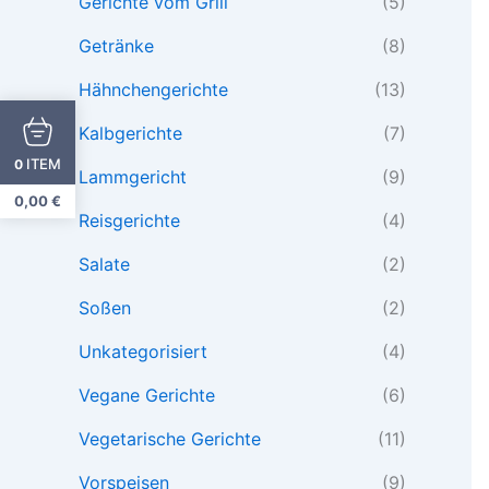
Gerichte vom Grill
(5)
Getränke
(8)
Hähnchengerichte
(13)
Kalbgerichte
(7)
ITEM
0
Lammgericht
(9)
0,00
€
Reisgerichte
(4)
Salate
(2)
Soßen
(2)
Unkategorisiert
(4)
Vegane Gerichte
(6)
Vegetarische Gerichte
(11)
Vorspeisen
(9)