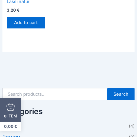
Lassi natur
3,20
€
Add to cart
Search
Categories
ITEM
0
Beilagen
(4)
0,00
€